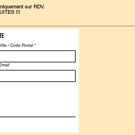
uniquement sur RDV.
UITES !!!
te
Ville / Code Postal
*
Email