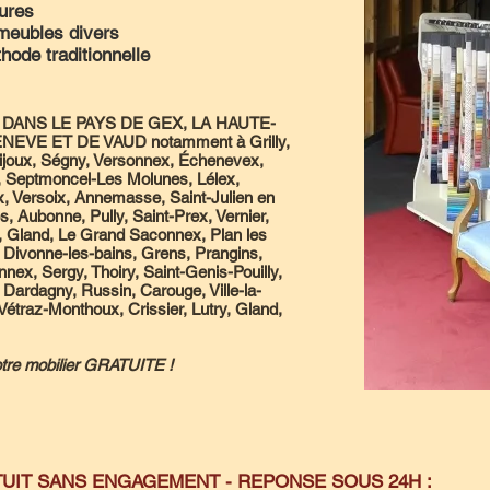
tures
 meubles divers
ode traditionnelle
DANS LE PAYS DE GEX, LA HAUTE-
EVE ET DE VAUD notamment à Grilly,
joux, Ségny, Versonnex, Échenevex,
, Septmoncel-Les Molunes, Lélex,
, Versoix, Annemasse, Saint-Julien en
 Aubonne, Pully, Saint-Prex, Vernier,
, Gland, Le Grand Saconnex, Plan les
 Divonne-les-bains, Grens, Prangins,
ex, Sergy, Thoiry, Saint-Genis-Pouilly,
 Dardagny, Russin, Carouge, Ville-la-
étraz-Monthoux, Crissier, Lutry, Gland,
votre mobilier GRATUITE !
UIT SANS ENGAGEMENT - REPONSE SOUS 24H :