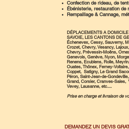
Confection de rideau, de ten
Ébénisterie, restauration de
Rempaillage & Cannage, méth
DÉPLACEMENTS A DOMICILE 
SAVOIE, LES CANTONS DE GEN
Échenevex, Cessy, Sauverny, Mi
Crozet, Chevry, Vesancy, Lajoux
Chevry, Prévessin-Moëns, Ornex
Genevois, Genève, Nyon, Morges,
Renens, Ecublens, Rolle, Meyrin
Ouates, Thônex, Ferney-Voltaire,
Coppet, Satigny, Le Grand Saconn
Péron, Saint-Jean-de-Gondeville,
Grand, Corsier, Cranves-Sales, V
Vevey, Lausanne, etc....
Prise en charge et livraison de 
DEMANDEZ UN DEVIS GRAT