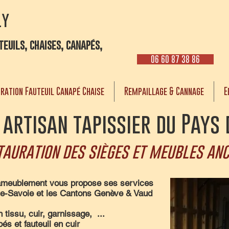
ly
euils, chaises, canapés,
06 60 87 38 86
ration Fauteuil Canapé Chaise
Rempaillage & Cannage
E
 artisan tapissier du Pays 
tauration des sièges et meubles anc
d'ameublement vous propose ses services
te-Savoie et les Cantons Genève & Vaud
tissu, cuir, garnissage, ...
s et fauteuil en cuir