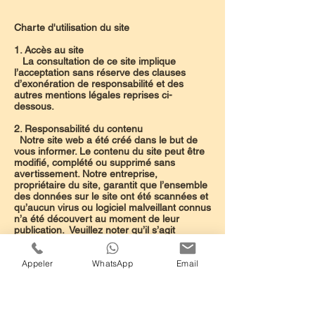
Charte d'utilisation du site
1. Accès au site
La consultation de ce site implique
l’acceptation sans réserve des clauses
d’exonération de responsabilité et des
autres mentions légales reprises ci-
dessous.
2. Responsabilité du contenu
Notre site web a été créé dans le but de
vous informer. Le contenu du site peut être
modifié, complété ou supprimé sans
avertissement. Notre entreprise,
propriétaire du site, garantit que l’ensemble
des données sur le site ont été scannées et
qu’aucun virus ou logiciel malveillant connus
n’a été découvert au moment de leur
publication. Veuillez noter qu’il s’agit
seulement d’un engagement de moyens.
Notre entreprise met en œuvre tous les
Appeler
WhatsApp
Email
moyens légaux qui lui sont accessibles pour
créer et mettre à jour ce site. Notre
entreprise ne peut toutefois pas être garant
de l’exactitude et de l’exhaustivité des
informations publiées sur son site. En