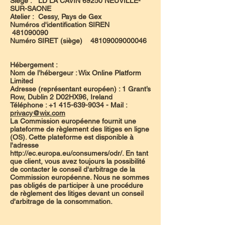
Siege : LD LA CAVIN 69250 NEUVILLE-
SUR-SAONE
Atelier : Cessy, Pays de Gex
Numéros d'identification SIREN
481090090
Numéro SIRET (siège) 48109009000046
Hébergement :
Nom de l’hébergeur : Wix Online Platform
Limited
Adresse (représentant européen) : 1 Grant’s
Row, Dublin 2 D02HX96, Ireland
Téléphone : +1 415-639-9034 - Mail :
privacy@wix.com
La Commission européenne fournit une
plateforme de règlement des litiges en ligne
(OS). Cette plateforme est disponible à
l'adresse
http://ec.europa.eu/consumers/odr/.
En tant
que client, vous avez toujours la possibilité
de contacter le conseil d'arbitrage de la
Commission européenne. Nous ne sommes
pas obligés de participer à une procédure
de règlement des litiges devant un conseil
d'arbitrage de la consommation.